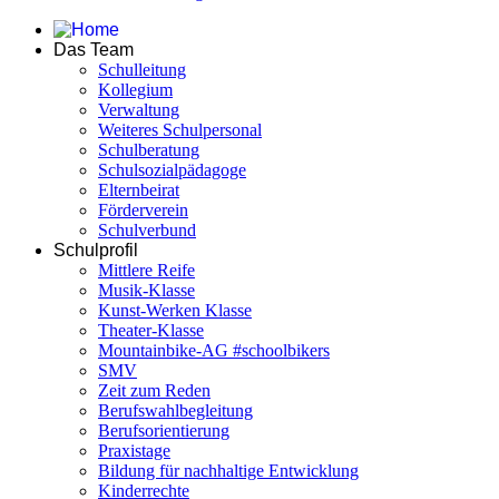
Das Team
Schulleitung
Kollegium
Verwaltung
Weiteres Schulpersonal
Schulberatung
Schulsozialpädagoge
Elternbeirat
Förderverein
Schulverbund
Schulprofil
Mittlere Reife
Musik-Klasse
Kunst-Werken Klasse
Theater-Klasse
Mountainbike-AG #schoolbikers
SMV
Zeit zum Reden
Berufswahlbegleitung
Berufsorientierung
Praxistage
Bildung für nachhaltige Entwicklung
Kinderrechte