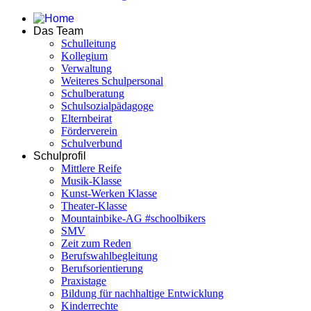
Das Team
Schulleitung
Kollegium
Verwaltung
Weiteres Schulpersonal
Schulberatung
Schulsozialpädagoge
Elternbeirat
Förderverein
Schulverbund
Schulprofil
Mittlere Reife
Musik-Klasse
Kunst-Werken Klasse
Theater-Klasse
Mountainbike-AG #schoolbikers
SMV
Zeit zum Reden
Berufswahlbegleitung
Berufsorientierung
Praxistage
Bildung für nachhaltige Entwicklung
Kinderrechte