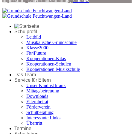
Impressum
-
Datenschutzerklärung
-
Cookies
Schulprofil
Leitbild
Musikalische Grundschule
Klasse2000
Fit4Future
Kooperationen-Kitas
Kooperationen-Schulen
Kooperationen-Musikschule
Das Team
Service für Eltern
Unser Kind ist krank
Mittagsbetreuung
Downloads
Elternbeirat
Förderverein
Schulberatung
Interessante Links
Übertritt
Termine
Schulleben